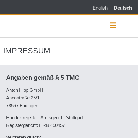
English
Deutsch
Up & Downloads
PSI-Case anfragen
IMPRESSUM
Angaben gemäß § 5 TMG
Anton Hipp GmbH
Annastraße 25/1
78567 Fridingen
Handelsregister: Amtsgericht Stuttgart
Registergericht: HRB 450457
Vertreten durch: